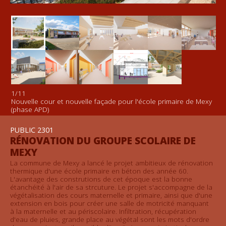
EXTENSION
1
/11
Nouvelle cour et nouvelle façade pour l'école primaire de Mexy
(phase APD)
PUBLIC 2301
RÉNOVATION DU GROUPE SCOLAIRE DE
MEXY
La commune de Mexy a lancé le projet ambitieux de rénovation
thermique d'une école primaire en béton des année 60.
L'avantage des construtions de cet époque est la bonne
étanchéité à l'air de sa strcuture. Le projet s'accompagne de la
végétalisation des cours maternelle et primaire, ainsi que d'une
extension en bois pour créer une salle de motricité manquant
à la maternelle et au périscolaire. Infiltration, récupération
d'eau de pluies, grande place au végétal sont les mots d'ordre