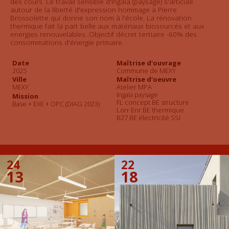
des cours. Le travail sensible d'Ingaïa (paysage) s'articule
autour de la liberté d'expression hommage à Pierre
Brossolette qui donne son nom à l'école. La rénovation
thermique fait la part belle aux matériaux biosourcés et aux
energies renouvelables. Objectif décret tertiaire -60% des
consommations d'énergie primaire.
Date
Maîtrise d'ouvrage
2025
Commune de MEXY
Ville
Maîtrise d'oeuvre
MEXY
Atelier MPA
Ingaïa paysage
Mission
FL concept BE structure
Base + EXE + OPC (DIAG 2023)
Lorr Enr BE thermique
B27 BE électricité SSI
24
22
13
18