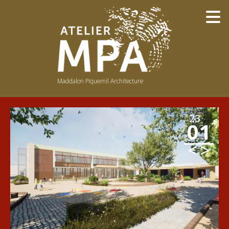
Maddalon Piquemil Architecture
NOTRE PHILOSOPHIE
NOTRE ÉQUIPE
23
01
BOIS
LUMIÈRE
<
>
COULEURS
PUBLICATIONS / PRIX
PUBLIC
RÉ-EMPLOI
AVANT-APRÈS
CONCEPTS
DU DESSIN À LA RÉALITÉ