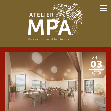
Maddalon Piquemil Architecture
NOTRE PHILOSOPHIE
NOTRE ÉQUIPE
23
03
BOIS
LUMIÈRE
<
>
COULEURS
PUBLICATIONS / PRIX
PUBLIC
RÉ-EMPLOI
AVANT-APRÈS
CONCEPTS
DU DESSIN À LA RÉALITÉ