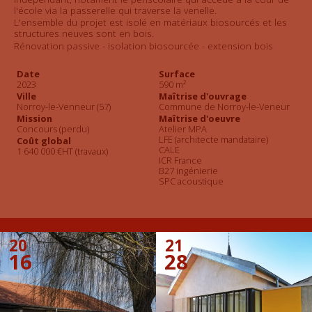
l'école via la passerelle qui traverse la venelle.
L'ensemble du projet est isolé en matériaux biosourcés et les
structures neuves sont en bois.
Rénovation passive - isolation biosourcée - extension bois
Date
Surface
2023
590 m²
Ville
Maîtrise d'ouvrage
Norroy-le-Venneur (57)
Commune de Norroy-le-Veneur
Mission
Maîtrise d'oeuvre
Concours (perdu)
Atelier MPA
LFE (architecte mandataire)
Coût global
CALE
1 640 000 €HT (travaux)
ICR France
B27 ingénierie
SPC acoustique
20
21
16
28