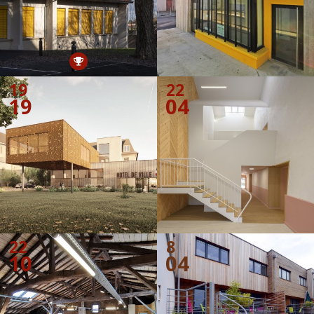
19
22
19
04
22
8
10
04