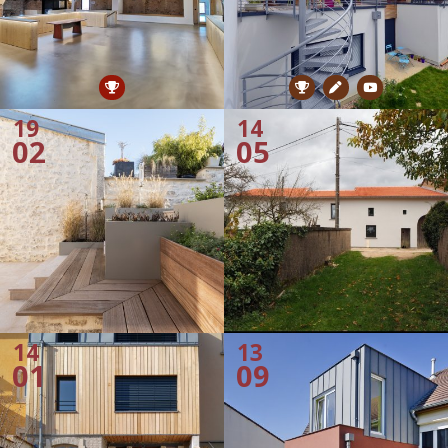
19
14
02
05
14
13
01
09