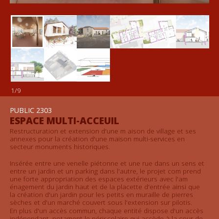
EXTENSION
1
/9
PUBLIC 2303
ESPACE MULTI-ACCEUIL
Restructuration et extension d'une m aison de village et ses
annexes pour la création d'une maison multi-services en
secteur monuments historiques.
Insérée entre une venelle piétonne et une rue dans un sens et
entre un jardin et un parking dans l'autre, le projet com prend
une forte appropriation des espaces extérieurs avec l'am
énagement du jardin haut et de la placette d'entrée ainsi que
la création d'un jardin pour les petits en muraille de pierres
sèches et d'un marché couvert sous l'extension sur pilotis.
En plus d'un accès commun, chaque entité dispose d'un accès
indépendant, notament le périscolaire qui accède à la cour de