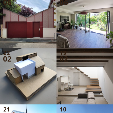
06
06
22
19
02
02
21
10