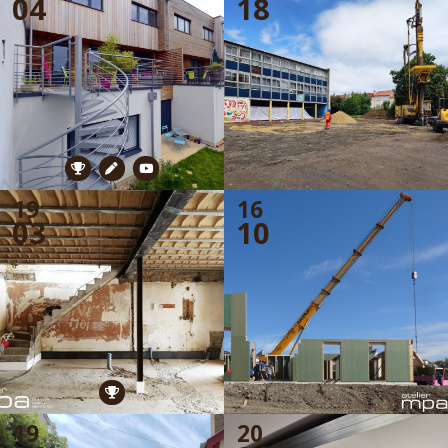
04
18
EXTENSION
19
16
03
10
19
20