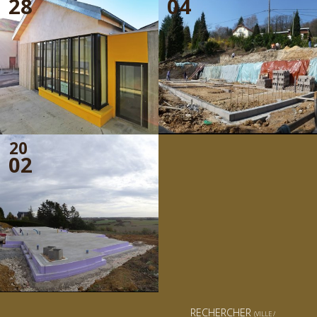
28
04
20
02
RECHERCHER
(VILLE /